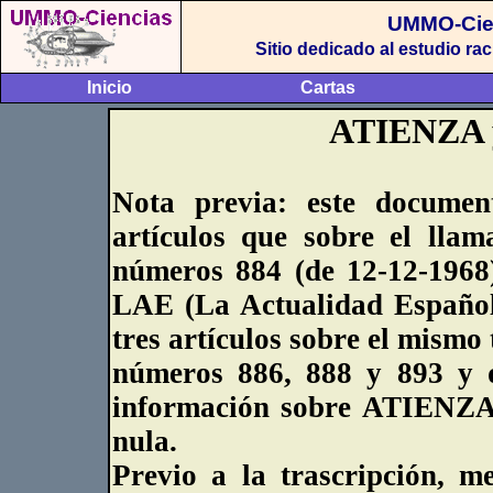
UMMO-Cie
Sitio dedicado al estudio r
Inicio
Cartas
ATIENZA y
Nota previa: este documen
artículos que sobre el ll
números 884 (de 12-12-1968)
LAE (La Actualidad Española
tres artículos sobre el mismo
números 886, 888 y 893 y q
información sobre ATIENZA
nula.
Previo a la trascripción, m